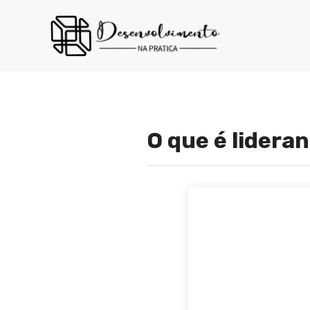
Pular
para
o
conteúdo
O que é lidera