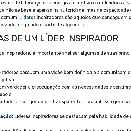
estilo de liderança que energiza e motiva os indivíduos a
nça não se baseia apenas na autoridade, mas na capacidade d
o comum.
Líderes
inspiradores são aqueles que conseguem 
rizado, engajado e parte de algo maior.
AS DE UM LÍDER INSPIRADOR
a inspiradora, é importante analisar algumas de suas princip
piradores possuem uma visão bem definida e a comunicam de
jetivo.
am verdadeira preocupação com as necessidades e sentime
apoio.
idade de ser genuíno e transparente é crucial. Isso gera con
ação
:
Líderes inspiradores se destacam pela habilidade de
isco:
São dispostos a assumir riscos calculados, o que pode 