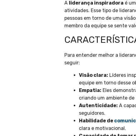
A
liderança inspiradora
é um 
atividades. Esse tipo de lidera
pessoas em torno de uma visã
membro da equipe se sente valo
CARACTERÍSTIC
Para entender melhor a lideranç
seguir:
Visão clara:
Líderes ins
equipe em torno desse ob
Empatia:
Eles demonstr
criando um ambiente de 
Autenticidade:
A capac
seguidores.
Habilidade de
comunic
clara e motivacional.
Capacidade de tomar r