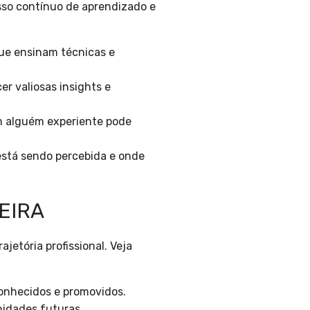
esso contínuo de aprendizado e
que ensinam técnicas e
r valiosas insights e
m alguém experiente pode
está sendo percebida e onde
EIRA
jetória profissional. Veja
onhecidos e promovidos.
nidades futuras.