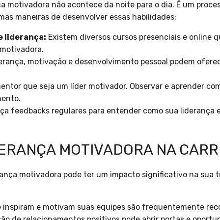
nça motivadora não acontece da noite para o dia. É um proc
mas maneiras de desenvolver essas habilidades:
e liderança:
Existem diversos cursos presenciais e online 
 motivadora.
derança, motivação e desenvolvimento pessoal podem oferece
ntor que seja um líder motivador. Observar e aprender co
mento.
ça feedbacks regulares para entender como sua liderança 
DERANÇA MOTIVADORA NA CARR
rança motivadora pode ter um impacto significativo na sua tra
 inspiram e motivam suas equipes são frequentemente rec
ão de relacionamentos positivos pode abrir portas e oportu