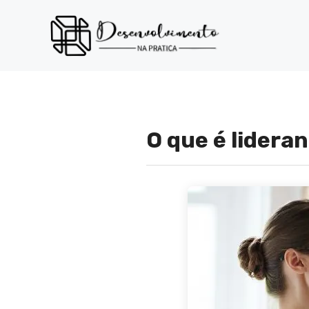
Pular
para
o
conteúdo
O que é lidera