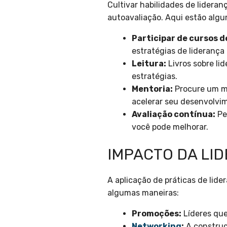
Cultivar habilidades de lidera
autoavaliação. Aqui estão algu
Participar de cursos d
estratégias de liderança
Leitura:
Livros sobre li
estratégias.
Mentoria:
Procure um me
acelerar seu desenvolvi
Avaliação contínua:
Pe
você pode melhorar.
IMPACTO DA LI
A aplicação de práticas de lide
algumas maneiras:
Promoções:
Líderes que
Networking
:
A construç