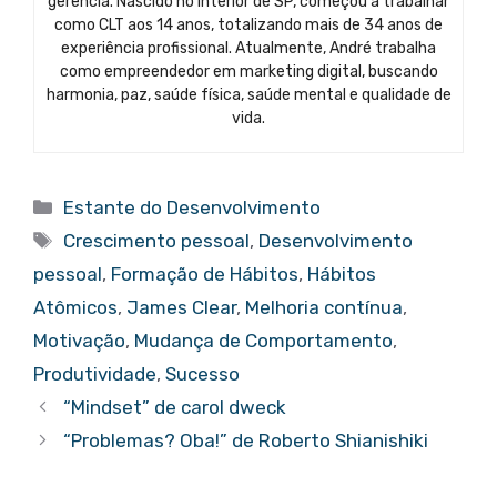
gerência. Nascido no interior de SP, começou a trabalhar
como CLT aos 14 anos, totalizando mais de 34 anos de
experiência profissional. Atualmente, André trabalha
como empreendedor em marketing digital, buscando
harmonia, paz, saúde física, saúde mental e qualidade de
vida.
Categorias
Estante do Desenvolvimento
Tags
Crescimento pessoal
,
Desenvolvimento
pessoal
,
Formação de Hábitos
,
Hábitos
Atômicos
,
James Clear
,
Melhoria contínua
,
Motivação
,
Mudança de Comportamento
,
Produtividade
,
Sucesso
“Mindset” de carol dweck
“Problemas? Oba!” de Roberto Shianishiki