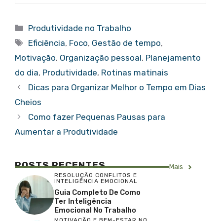
Categorias
Produtividade no Trabalho
Tags
Eficiência
,
Foco
,
Gestão de tempo
,
Motivação
,
Organização pessoal
,
Planejamento
do dia
,
Produtividade
,
Rotinas matinais
Dicas para Organizar Melhor o Tempo em Dias
Cheios
Como fazer Pequenas Pausas para
Aumentar a Produtividade
POSTS RECENTES
Mais
RESOLUÇÃO CONFLITOS E
INTELIGÊNCIA EMOCIONAL
Guia Completo De Como
Ter Inteligência
Emocional No Trabalho
MOTIVAÇÃO E BEM-ESTAR NO