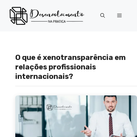
Pular
para
Menu
o
conteúdo
O que é xenotransparência em
relações profissionais
internacionais?